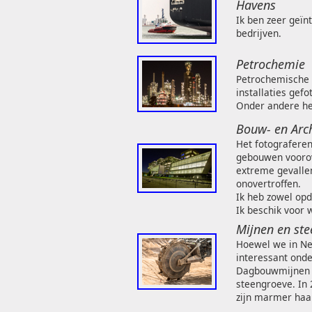
Havens
Ik ben zeer geïn
bedrijven.
Petrochemie
Petrochemische b
installaties gefo
Onder andere he
Bouw- en Arch
Het fotograferen
gebouwen voorov
extreme gevalle
onovertroffen.
Ik heb zowel opd
Ik beschik voor 
Mijnen en st
Hoewel we in Ne
interessant ond
Dagbouwmijnen i
steengroeve. In
zijn marmer haa