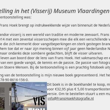
lling in het (Visserij) Museum Vlaardinge
tentoonstelling was:
Frans Hoek brengt op indrukwekkende wijze van binnenuit de Nederl
ndse visserij is een wereld van traditie en moderne zeevaart. Frans
14 met een zevental vissersschepen mee die elk een verschillende 
e die zich kenmerkt door vangstbeperkingen en sterk gestegen brand
hem toe dat er naar zijn mening binnen vijf jaar geen Nederlandse 
maar ondanks deze sombere gedachten, blijft de visser uitvaren.
 leven aan boord door de lens van Frans Hoek. Het vakmanschap en 
van een goede vangst, de kennis en de passie. De passie van fotogr
n Stoere Mensen. Bij de tentoonstelling is een prachtig fotoboek uitg
ng van de tentoonstelling is mijn nieuwe boek gepresenteerd. Het he
978-90-8616-156-0.
Dit boek is in de boekhandel te koop, m
voor €32,95 plus € 5,00 transportkoste
versie. Om te bestellen stuurt u een ma
info@FransHoekFotografie.nl