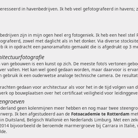
teresseerd in havenbedrijven. Ik heb veel gefotografeerd in havens; 
edrijven zijn in mijn ogen heel erg fotogeniek. Ik heb een heel st
tografeerd, zowel met daglicht als in het donker. Via diverse stocksit
b ik in opdracht een panoramafoto gemaakt die is afgedrukt op 3 me
itectuurfotografie
 van gebouwen is een kunst op zich. De meeste foto’s vertonen gebogen
er vallen. Het kan wel goed gedaan worden, maar daarvoor is ervar
n gebruik ik een ouderwetse analoge technische camera. De resultat
rachten gedaan voor architectuur als voor het in de tijd volgen van
werk op bouwplaatsen over het certificaat veiligheid voor leidinggev
eengroeven
derland geen kolenmijnen meer hebben en nog maar twee steengroev
erwerp. Ik ben afgestudeerd aan de
Fotoacademie te Rotterdam
met
n Duitsland, Belgisch Wallonië en Nederlands Limburg. Met een zek
 2014 bijvoorbeeld de beroemde marmergroeve bij Carrara in Italië,
lde.