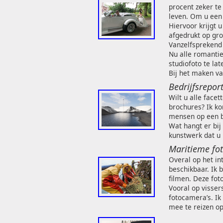
procent zeker te
leven. Om u een 
Hiervoor krijgt 
afgedrukt op gr
Vanzelfsprekend 
Nu alle romantie
studiofoto te la
Bij het maken v
Bedrijfsrepor
Wilt u alle face
brochures? Ik ko
mensen op een b
Wat hangt er bij
kunstwerk dat u
Maritieme fot
Overal op het in
beschikbaar. Ik 
filmen. Deze fot
Vooral op visse
fotocamera’s. Ik
mee te reizen op