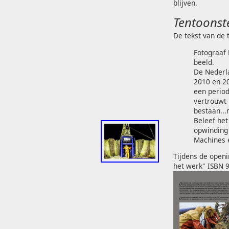
blijven.
Tentoonste
De tekst van de 
Fotograaf 
beeld.
De Nederla
2010 en 20
een period
vertrouwt 
bestaan...
Beleef het
opwinding 
Machines e
Tijdens de openi
het werk" ISBN 