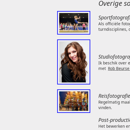
Overige so
Sportfotograf
Als officiële fo
turndisciplines,
Studiofotogra
Ik beschik over 
met
Rob Beurse 
Reisfotografi
Regelmatig maak 
vinden.
Post-producti
Het bewerken en 