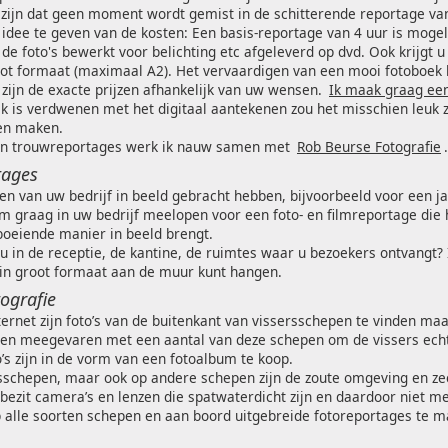
 zijn dat geen moment wordt gemist in de schitterende reportage va
idee te geven van de kosten: Een basis-reportage van 4 uur is mogeli
u de foto's bewerkt voor belichting etc afgeleverd op dvd. Ook krijgt 
oot formaat (maximaal A2). Het vervaardigen van een mooi fotoboek 
zijn de exacte prijzen afhankelijk van uw wensen.
Ik maak graag een
k is verdwenen met het digitaal aantekenen zou het misschien leuk z
ten maken.
an trouwreportages werk ik nauw samen met
Rob Beurse Fotografie
.
tages
tten van uw bedrijf in beeld gebracht hebben, bijvoorbeeld voor een j
m graag in uw bedrijf meelopen voor een foto- en filmreportage die 
oeiende manier in beeld brengt.
 u in de receptie, de kantine, de ruimtes waar u bezoekers ontvangt?
 in groot formaat aan de muur kunt hangen.
ografie
ternet zijn foto’s van de buitenkant van vissersschepen te vinden maar
ben meegevaren met een aantal van deze schepen om de vissers echt
o’s zijn in de vorm van een fotoalbum te koop.
rsschepen, maar ook op andere schepen zijn de zoute omgeving en z
 bezit camera’s en lenzen die spatwaterdicht zijn en daardoor niet me
 alle soorten schepen en aan boord uitgebreide fotoreportages te m