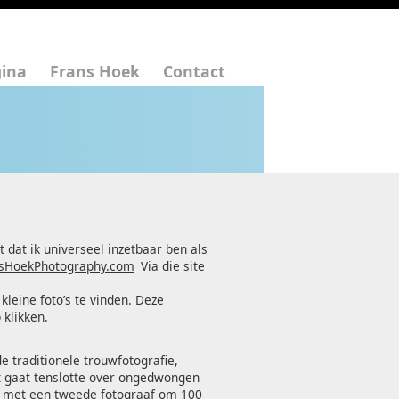
gina
Frans Hoek
Contact
dat ik universeel inzetbaar ben als
sHoekPhotography.com
Via die site
 kleine foto’s te vinden. Deze
 klikken.
e traditionele trouwfotografie,
t gaat tenslotte over ongedwongen
jd met een tweede fotograaf om 100