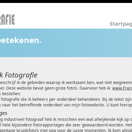
Startpa
betekenen.
k Fotografie
eschrijf ik de gebieden waarop ik werkzaam ben, wat niet wegneemt 
mer. Deze website bevat geen grote foto’s. Daarvoor heb ik
www.Fran
s bestellen.
 fotografie die ik beheers per onderdeel behandelen. Bij de tekst zijn
k naar het betreffende onderdeel van mijn fotowebsite. U kunt hierop
ges
g industrieel fotograaf heb ik misschien een wat afwijkende kijk op d
el hele bijzondere fotorapportages die zeer gewaardeerd worden. He
spontane bruidsfoto’s met oog voor de juiste momenten. Ik kom alti